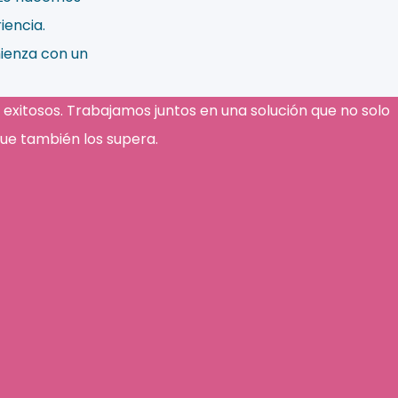
iencia.
mienza con un
xperiencia para hacer que sus procesos de embalaje sean
y exitosos. Trabajamos juntos en una solución que no solo
 que también los supera.