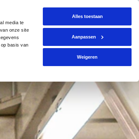
+31 (0)299 364330
info@avi-volendam.nl
Alles toestaan
al media te
CONTACTO
ES
Solicitar oferta
van onze site
Aanpassen
 gegevens
 op basis van
Weigeren