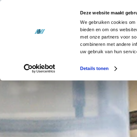
Soluciones
Deze website maakt gebru
Inventario
We gebruiken cookies om c
SOL
bieden en om ons websitev
met onze partners voor so
Acerca de AVI
combineren met andere inf
uw gebruik van hun servic
Actualités
Details tonen
Contacto