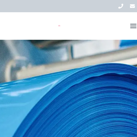
Soluciones
Inventario
ES
Acerca de AVI
Actualités
Contacto