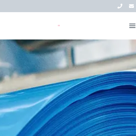
Soluciones
Inventario
ES
Acerca de AVI
Actualités
Contacto