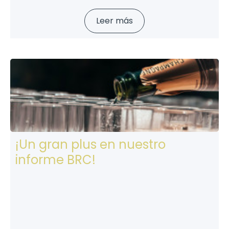
Leer más
¡Un gran plus en nuestro
informe BRC!