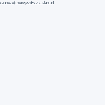
sanne.reijmers@avi-volendam.nl