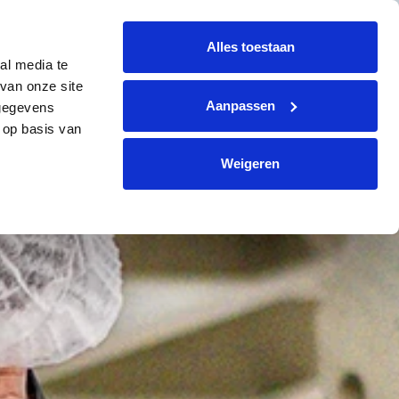
+31 (0)299 364330
info@avi-volendam.nl
Alles toestaan
al media te
ÉS
CONTACT
FR
Demander un devis
van onze site
Aanpassen
 gegevens
 op basis van
Weigeren