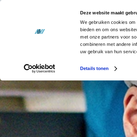
Nos solutions
Deze website maakt gebru
Stock
We gebruiken cookies om c
NOS 
bieden en om ons websitev
met onze partners voor so
À propos de nous
combineren met andere inf
uw gebruik van hun servic
Actualités
Details tonen
Contact