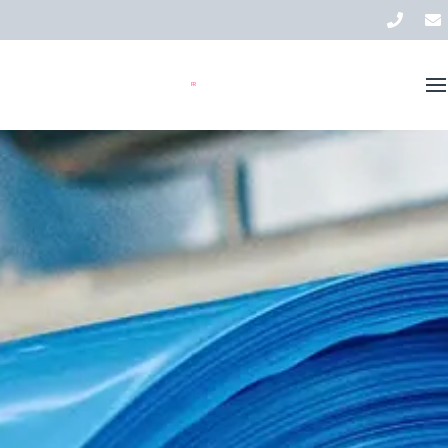
Nos solutions
Stock
FR
À propos de nous
Actualités
Contact