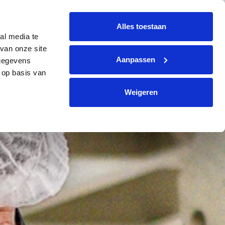
+31 (0)299 364330
info@avi-volendam.nl
Alles toestaan
al media te
KONTAKT
DE
Angebot anfordern
van onze site
Aanpassen
 gegevens
 op basis van
Weigeren