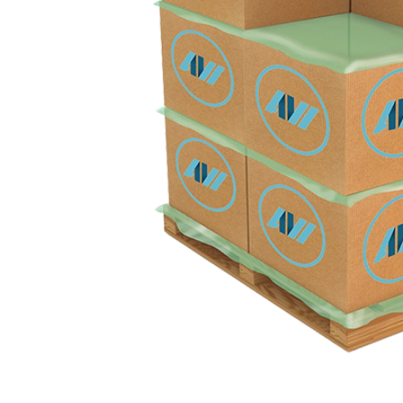
te bieten
vor
Staub und
r lose in
 einem