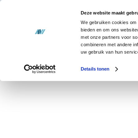
Lösungen
Deze website maakt gebru
Lagerbestand
We gebruiken cookies om c
LÖ
bieden en om ons websitev
met onze partners voor so
Über uns
combineren met andere inf
uw gebruik van hun servic
Nachrichten
Palettenbögen
Details tonen
Kontakt
Die Verpackung einer Palette ist ents
Schließlich möchtest du, dass deine
unversehrt am Bestimmungsort an
Während des Transports und der kur