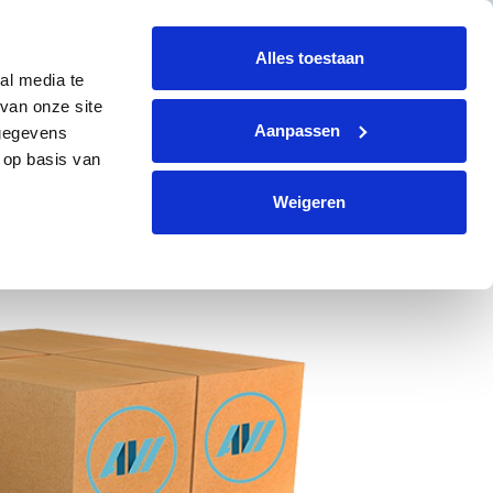
+31 (0)299 364330
info@avi-volendam.nl
Alles toestaan
al media te
KONTAKT
DE
Angebot anfordern
van onze site
Aanpassen
 gegevens
 op basis van
Weigeren