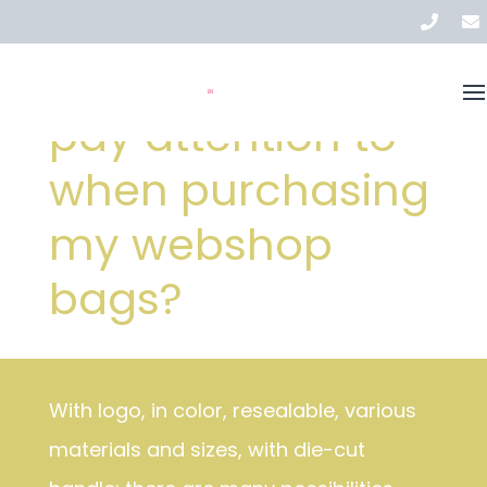
Solutions
What should I
Stock
EN
pay attention to
About us
when purchasing
News
my webshop
Contact
bags?
With logo, in color, resealable, various
materials and sizes, with die-cut