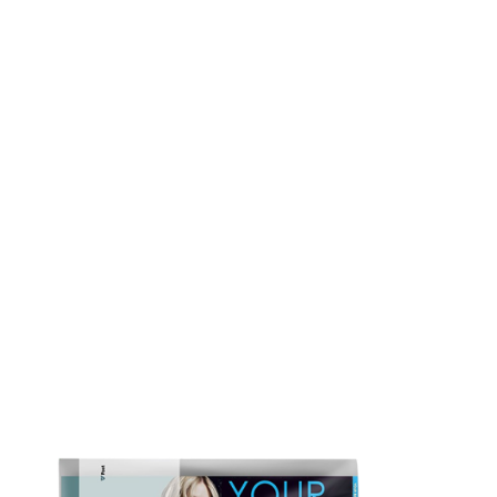
speciale automatenfolie. Met deze
folie wordt de mailing of het
tijdschrift beschermd en kunnen
meerdere folders worden gebundeld.
Meestal wordt de heldere
transparante LDPE-folie gekozen,
maar we hebben ook verschillende
kleuren folie in ons assortiment.