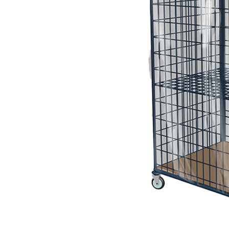
 ze
als de
en,
l meer.
erpakken
t of voor