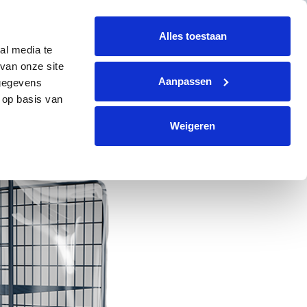
+31 (0)299 364330
info@avi-volendam.nl
Alles toestaan
al media te
CONTACT
NL
Offerte aanvragen
van onze site
Aanpassen
 gegevens
 op basis van
Weigeren