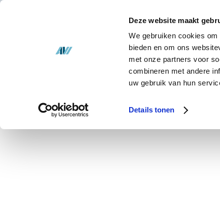
Oplossingen
Deze website maakt gebru
Voorraad
We gebruiken cookies om c
bieden en om ons websitev
met onze partners voor so
Over ons
combineren met andere inf
uw gebruik van hun servic
Nieuws
Containerhoe
Details tonen
Contact
Containerhoezen worden gebruikt vo
afdekken en schoonhouden van
(rol)containers en hun inhoud. De in
wordt hierdoor beschermd tegen vuil, 